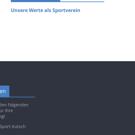
Unsere Werte als Sportverein
en
den folgenden
ür Ihre
ng!