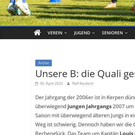
VEREIN
JUGEND
SENIOREN
Archiv
Unsere B: die Quali ge
30. April 2023
Ralf Kaulisch
Der Jahrgang der 2006er ist in Kerpen dün
überwiegend
jungen Jahrgangs
2007 um d
Saison mit überwiegend älteren Jungs in e
Weg ist schwierig. Dennoch haben wir die Q
Rechenglück. Das Team um Kapitän
Louis