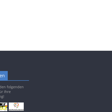
en
den folgenden
ür Ihre
ng!