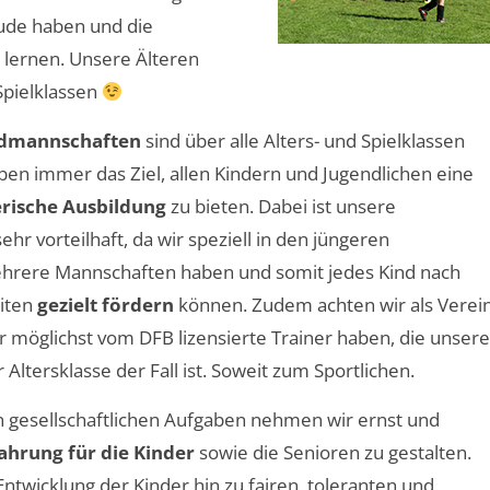
eude haben und die
lernen. Unsere Älteren
Spielklassen
ndmannschaften
sind über alle Alters- und Spielklassen
aben immer das Ziel, allen Kindern und Jugendlichen eine
erische Ausbildung
zu bieten. Dabei ist unsere
hr vorteilhaft, da wir speziell in den jüngeren
hrere Mannschaften haben und somit jedes Kind nach
eiten
gezielt fördern
können. Zudem achten wir als Verei
ir möglichst vom DFB lizensierte Trainer haben, die unsere
Altersklasse der Fall ist. Soweit zum Sportlichen.
 gesellschaftlichen Aufgaben nehmen wir ernst und
fahrung für die Kinder
sowie die Senioren zu gestalten.
Entwicklung der Kinder hin zu fairen, toleranten und