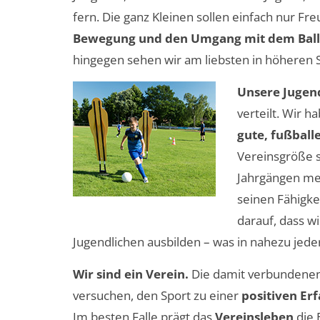
fern. Die ganz Kleinen sollen einfach nur Fr
Bewegung und den Umgang mit dem Ball
hingegen sehen wir am liebsten in höheren 
Unsere Juge
verteilt. Wir h
gute, fußball
Vereinsgröße se
Jahrgängen me
seinen Fähigk
darauf, dass w
Jugendlichen ausbilden – was in nahezu jeder 
Wir sind ein Verein.
Die damit verbundenen
versuchen, den Sport zu einer
positiven Er
Im besten Falle prägt das
Vereinsleben
die 