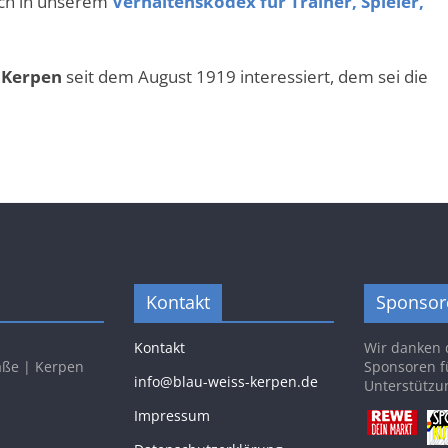
ich in unserem
Verhaltenskodex für Trainer, Spieler,
 Kerpen
seit dem August 1919 interessiert, dem sei die
Kontakt
Sponsor
Kontakt
Wir danken 
aße | Kerpen
Sponsoren f
info@blau-weiss-kerpen.de
Unterstützu
Impressum