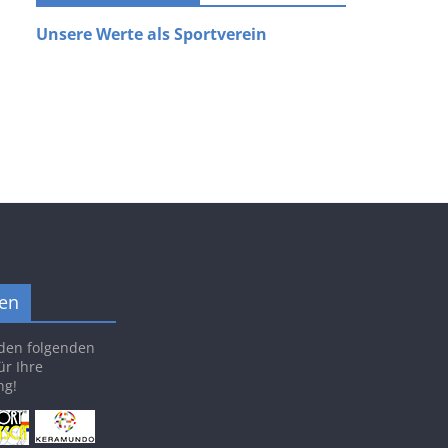
Unsere Werte als Sportverein
en
den folgenden
ür Ihre
ng!