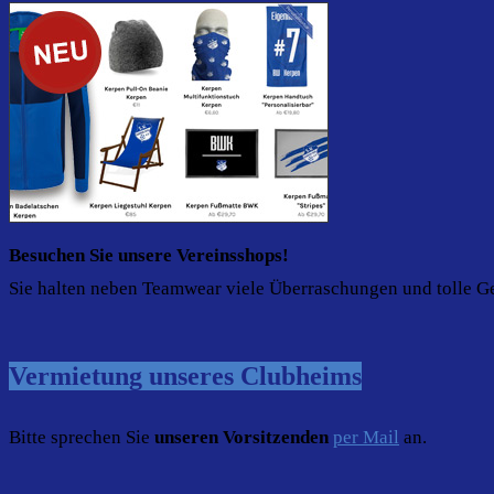
Besuchen Sie unsere Vereinsshops!
Sie halten neben Teamwear viele Überraschungen und tolle G
Vermietung unseres Clubheims
Bitte sprechen Sie
unseren Vorsitzenden
per Mail
an.