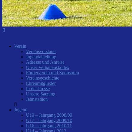
Verein
Vereinsvorstand
Jugendabteilung
Adresse und Anreise
Unser Verhaltenskodex
Förderverein und Sponsoren
Vereinsgeschichte
Ehrenmitglieder
In der Presse
Unsere Satzung
Jahnstadion
Jugend
U19 – Jahrgang 2008/09
U17 – Jahrgang 2009/10
U16 – Jahrgang 2010/11
U14 – Jahrgang 2012