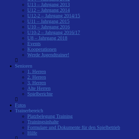
U13 – Jahrgang 2013
U12 – Jahrgang 2014
U12-2 – Jahrgang 2014/15
U11 – Jahrgang 2015
U10 – Jahrgang 2016
U10-2 – Jahrgang 2016/17
U8 – Jahrgang 2018
Events
Kooperationen
Werde Jugendtrainer!
Senioren
1. Herren
2. Herren
3. Herren
Alte Herren
Spielberichte
Fotos
Trainerbereich
Platzbelegung Training
Trainingsinhalte
Formulare und Dokumente für den Spielbetrieb
Hilfe