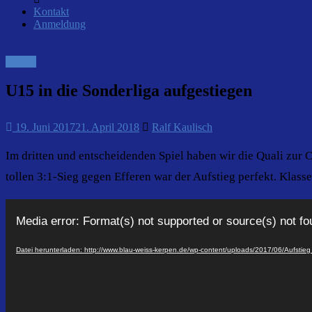
Kontakt
Anmeldung
Archiv
U15 in die Sonderliga aufgestiegen
19. Juni 2017
21. April 2018
Ralf Kaulisch
Im dritten und entscheidenden Spiel haben wir die Quali zu
tollen 3:1-Sieg gegen Efferen war der Aufstieg perfekt. Klasse
Video-
Player
Media error: Format(s) not supported or source(s) not f
Datei herunterladen: http://www.blau-weiss-kerpen.de/wp-content/uploads/2017/06/Aufsti