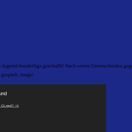
r C-Jugend-Sonderliga geschafft! Nach einem Unentschieden g
 gespielt, Jungs!
ound
eg_C1.mp4?_=1